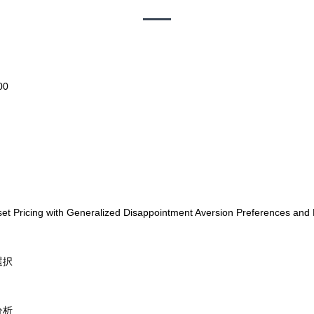
00
ricing with Generalized Disappointment Aversion Preferences and 
選択
分析