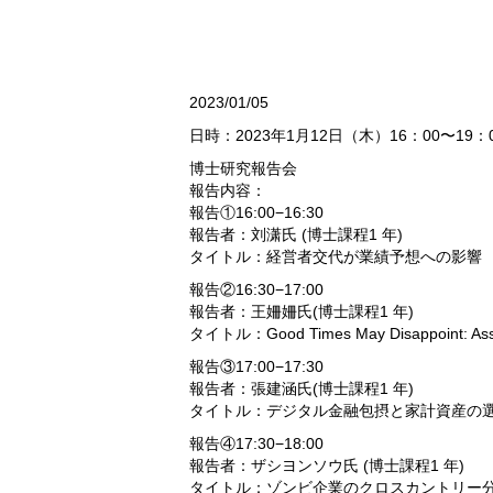
2023/01/05
⽇時：2023年1⽉12⽇（⽊）16：00〜19：
博⼠研究報告会
報告内容：
報告①16:00−16:30
報告者：刘潇氏 (博⼠課程1 年)
タイトル：経営者交代が業績予想への影響
報告②16:30−17:00
報告者：王姍姍氏(博⼠課程1 年)
タイトル：Good Times May Disappoint: Asset P
報告③17:00−17:30
報告者：張建涵氏(博⼠課程1 年)
タイトル：デジタル⾦融包摂と家計資産の
報告④17:30−18:00
報告者：ザシヨンソウ氏 (博⼠課程1 年)
タイトル：ゾンビ企業のクロスカントリー