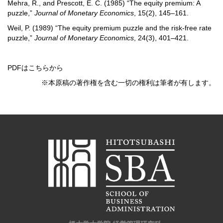
Mehra, R., and Prescott, E. C. (1985) “The equity premium: A
puzzle,”
Journal of Monetary Economics
, 15(2), 145–161.
Weil, P. (1989) “The equity premium puzzle and the risk-free rate
puzzle,”
Journal of Monetary Economics
, 24(3), 401–421.
PDFはこちらから
※本原稿の著作権を含む一切の権利は筆者が有します。