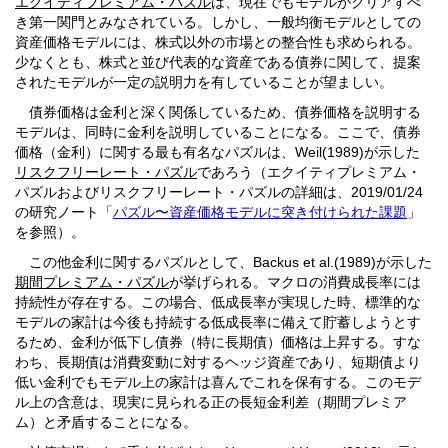
エクイティプレミアム・パズル
は、現在でもモデルがクリアすべ
き第一関門とみなされている。しかし、一般均衡モデルとしての
資産価格モデルには、株式以外の市場との整合性も求められる。
少なくとも、株式と並び代表的な資産である債券に関して、提案
されたモデルが一定の説明力を有していることが望ましい。
債券価格は金利と深く関係しているため、債券価格を説明する
モデルは、同時に金利を説明していることになる。ここで、債券
価格（金利）に関する最も有名なパズルは、Weil(1989)が示した
リスクフリーレート・パズル
であろう（エクイティプレミアム・
パズルおよびリスクフリーレート・パズルの詳細は、2019/01/24
の研究ノート「
パズル〜資産価格モデルに突き付けられた課題
」
を参照）。
この他金利に関するパズルとして、Backus et al.(1989)が示した
期間プレミアム・パズル
が挙げられる。マクロの消費成長率には
持続性が存在する。この場合、低成長率が実現した時、標準的な
モデルの家計は今後も持続する低成長率に備えて貯蓄しようとす
るため、金利が低下し債券（特に長期債）価格は上昇する。すな
わち、長期債は消費変動に対するヘッジ資産であり、短期債より
低い金利でもモデル上の家計は喜んでこれを保有する。このモデ
ル上の含意は、現実に見られる正の長短金利差（期間プレミア
ム）と矛盾することになる。