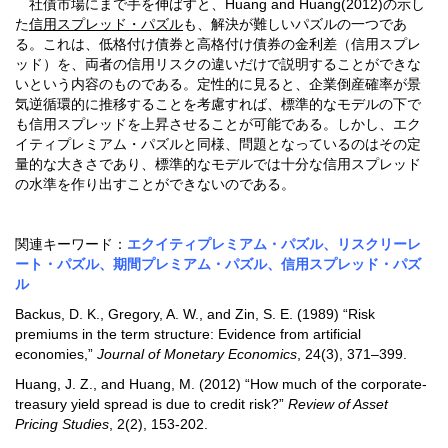
社債市場にまで手を伸ばすと、Huang and Huang(2012)の示し
た
信用スプレッド・パズル
も、解決が難しいパズルの一つであ
る。これは、低格付け債券と高格付け債券の金利差（信用スプレ
ッド）を、両者の信用リスクの違いだけで説明することができな
いという内容のものである。定性的に見ると、企業倒産確率が景
気逆循環的に推移することを考慮すれば、標準的なモデルの下で
も信用スプレッドを上昇させることが可能である。しかし、エク
イティプレミアム・パズルと同様、問題となっているのはその定
量的な大きさであり、標準的なモデルでは十分な信用スプレッド
の水準を作り出すことができないのである。
関連キーワード：
エクイティプレミアム・パズル、リスクリーレ
ート・パズル、期間プレミアム・パズル、信用スプレッド・パズ
ル
Backus, D. K., Gregory, A. W., and Zin, S. E. (1989) “Risk
premiums in the term structure: Evidence from artificial
economies,”
Journal of Monetary Economics
, 24(3), 371–399.
Huang, J. Z., and Huang, M. (2012) “How much of the corporate-
treasury yield spread is due to credit risk?”
Review of Asset
Pricing Studies
, 2(2), 153-202.